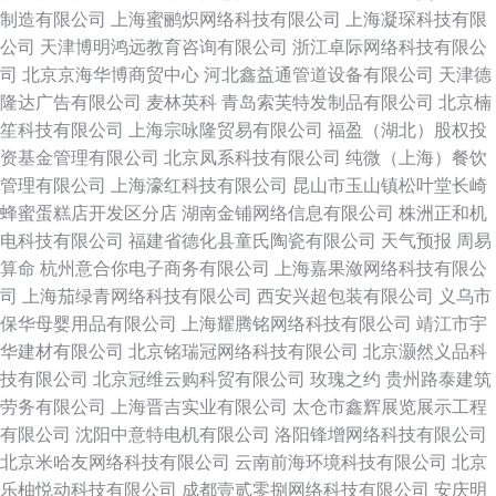
制造有限公司
上海蜜鹂炽网络科技有限公司
上海凝琛科技有限
公司
天津博明鸿远教育咨询有限公司
浙江卓际网络科技有限公
司
北京京海华博商贸中心
河北鑫益通管道设备有限公司
天津德
隆达广告有限公司
麦林英科
青岛索芙特发制品有限公司
北京楠
笙科技有限公司
上海宗咏隆贸易有限公司
福盈（湖北）股权投
资基金管理有限公司
北京凤系科技有限公司
纯微（上海）餐饮
管理有限公司
上海濠红科技有限公司
昆山市玉山镇松叶堂长崎
蜂蜜蛋糕店开发区分店
湖南金铺网络信息有限公司
株洲正和机
电科技有限公司
福建省德化县童氏陶瓷有限公司
天气预报
周易
算命
杭州意合你电子商务有限公司
上海嘉果潋网络科技有限公
司
上海茄绿青网络科技有限公司
西安兴超包装有限公司
义乌市
保华母婴用品有限公司
上海耀腾铭网络科技有限公司
靖江市宇
华建材有限公司
北京铭瑞冠网络科技有限公司
北京灏然义品科
技有限公司
北京冠维云购科贸有限公司
玫瑰之约
贵州路泰建筑
劳务有限公司
上海晋吉实业有限公司
太仓市鑫辉展览展示工程
有限公司
沈阳中意特电机有限公司
洛阳锋增网络科技有限公司
北京米哈友网络科技有限公司
云南前海环境科技有限公司
北京
乐柚悦动科技有限公司
成都壹贰零捌网络科技有限公司
安庆明